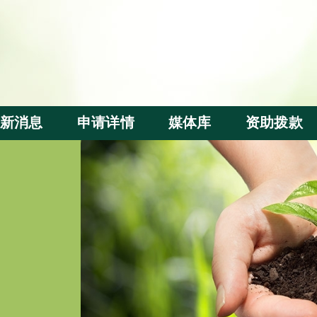
新消息
申请详情
媒体库
资助拨款
资助申请
基金短片
拨款分配
评审准则
周年活动
受惠群体及
本地察访
内地察访
出版刊物