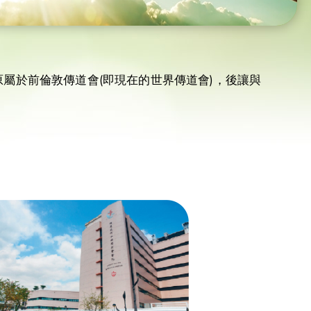
屬於前倫敦傳道會(即現在的世界傳道會)，後讓與