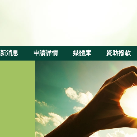
新消息
申請詳情
媒體庫
資助撥款
資助申請
基金短片
撥款分配
評審準則
週年活動
受惠群體及
本地察訪
內地察訪
出版刊物