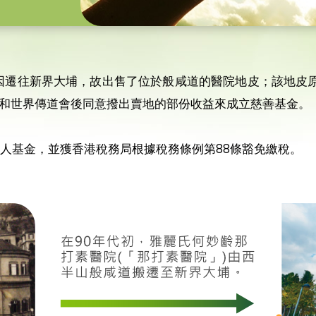
院因遷往新界大埔，故出售了位於般咸道的醫院地皮；該地皮原
和世界傳道會後同意撥出賣地的部份收益來成立慈善基金。
信託人基金，並獲香港稅務局根據稅務條例第88條豁免繳稅。