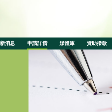
新消息
申請詳情
媒體庫
資助撥款
資助申請
基金短片
撥款分配
評審準則
週年活動
受惠群體及
本地察訪
內地察訪
出版刊物