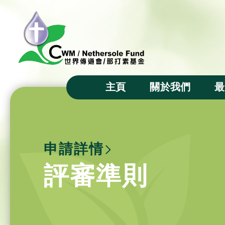
主頁
關於我們
最
主席的話
宗旨
申請詳情
成立背景
評審準則
基金徽號
基金信託人