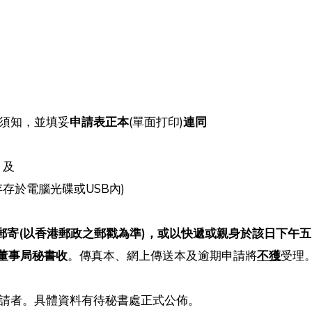
須知，並填妥
申請表正本
(單面打印)
連同
；及
存存於電腦光碟或USB內)
郵寄(以香港郵政之郵戳為準)，或以快遞或親身於該日下午
金董事局秘書收
。傳真本、網上傳送本及逾期申請將
不獲
受理
請者。具體資料有待秘書處正式公佈。