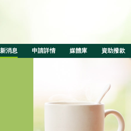
新消息
申請詳情
媒體庫
資助撥款
資助申請
基金短片
撥款分配
評審準則
週年活動
受惠群體及
本地察訪
內地察訪
出版刊物