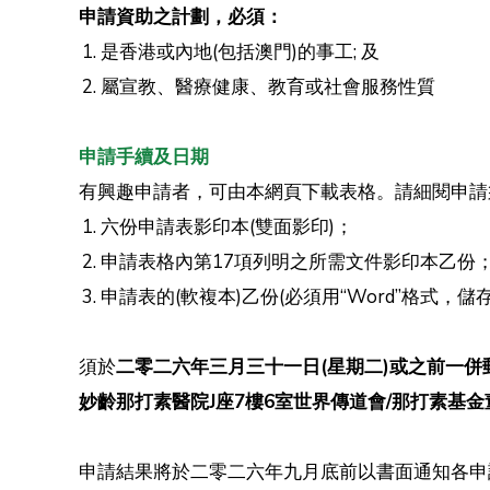
申請資助之計劃，必須：
是香港或內地(包括澳門)的事工; 及
屬宣教、醫療健康、教育或社會服務性質
申請手續及日期
有興趣申請者，可由本網頁下載表格。請細閱申請
六份申請表影印本(雙面影印)；
申請表格內第17項列明之所需文件影印本乙份
申請表的(軟複本)乙份(必須用“Word”格式，儲
須於
二零二六年三月三十一日(星期二)或之前一併
妙齡那打素醫院J座7樓6室世界傳道會/那打素基
申請結果將於二零二六年九月底前以書面通知各申