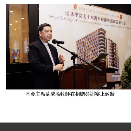
基金主席蘇成溢牧師在捐贈答謝宴上致辭