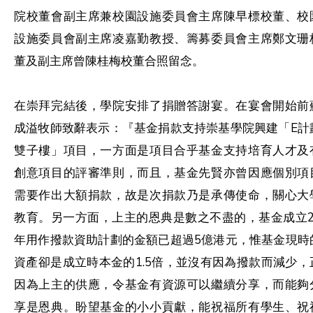
院校董會副主席兼校園設施委員會主席陳早標校董、校
設施委員會副主席凌嘉勤教授、籌募委員會主席鄭文珊
董及副主席曾陳桂梅校董合照留念。
在崇拜完結後，學院安排了捐贈答謝宴。在宴會開始前
成溢牧師致辭表示：『基金捐款支持崇基學院興建「E計
雙子樓」項目，一方面是項目合乎基金支持培育人才及
創意項目的評審準則，而且，基金先賢亦曾因應個別項
需要作出大額捐款，故是次捐款乃是承傳使命，關心大
教育。另一方面，上主的恩典是數之不盡的，基金成立2
年用作撥款資助計劃的金額已超過5億港元，惟基金現時
資產卻是成立時本金的1.5倍，並沒有因為撥款而減少，
因為上主的供應，令基金有資源可以繼續分享，而能夠
享是恩典。盼望基金的小小貢獻，能祝福所有學生、祝