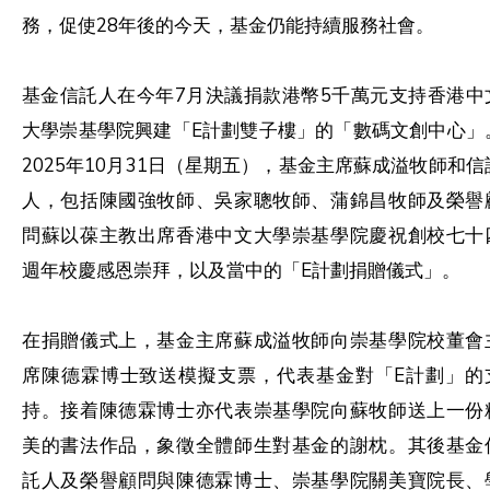
務，促使28年後的今天，基金仍能持續服務社會。
基金信託人在今年7月決議捐款港幣5千萬元支持香港中
大學崇基學院興建「E計劃雙子樓」的「數碼文創中心」
2025年10月31日（星期五），基金主席蘇成溢牧師和信
人，包括陳國強牧師、吳家聰牧師、蒲錦昌牧師及榮譽
問蘇以葆主教出席香港中文大學崇基學院慶祝創校七十
週年校慶感恩崇拜，以及當中的「E計劃捐贈儀式」。
在捐贈儀式上，基金主席蘇成溢牧師向崇基學院校董會
席陳德霖博士致送模擬支票，代表基金對「E計劃」的
持。接着陳德霖博士亦代表崇基學院向蘇牧師送上一份
美的書法作品，象徵全體師生對基金的謝枕。其後基金
託人及榮譽顧問與陳德霖博士、崇基學院關美寶院長、